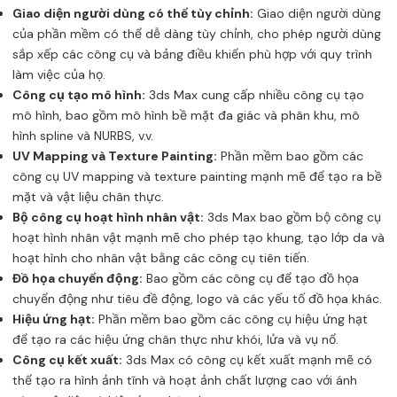
Giao diện người dùng có thể tùy chỉnh:
Giao diện người dùng
của phần mềm có thể dễ dàng tùy chỉnh, cho phép người dùng
sắp xếp các công cụ và bảng điều khiển phù hợp với quy trình
làm việc của họ.
Công cụ tạo mô hình:
3ds Max cung cấp nhiều công cụ tạo
mô hình, bao gồm mô hình bề mặt đa giác và phân khu, mô
hình spline và NURBS, v.v.
UV Mapping và Texture Painting:
Phần mềm bao gồm các
công cụ UV mapping và texture painting mạnh mẽ để tạo ra bề
mặt và vật liệu chân thực.
Bộ công cụ hoạt hình nhân vật:
3ds Max bao gồm bộ công cụ
hoạt hình nhân vật mạnh mẽ cho phép tạo khung, tạo lớp da và
hoạt hình cho nhân vật bằng các công cụ tiên tiến.
Đồ họa chuyển động:
Bao gồm các công cụ để tạo đồ họa
chuyển động như tiêu đề động, logo và các yếu tố đồ họa khác.
Hiệu ứng hạt:
Phần mềm bao gồm các công cụ hiệu ứng hạt
để tạo ra các hiệu ứng chân thực như khói, lửa và vụ nổ.
Công cụ kết xuất:
3ds Max có công cụ kết xuất mạnh mẽ có
thể tạo ra hình ảnh tĩnh và hoạt ảnh chất lượng cao với ánh