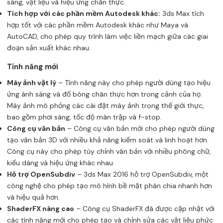
sáng, vật liệu và hiệu ứng chân thực.
Tích hợp với các phần mềm Autodesk khác:
3ds Max tích
hợp tốt với các phần mềm Autodesk khác như Maya và
AutoCAD, cho phép quy trình làm việc liền mạch giữa các giai
đoạn sản xuất khác nhau.
Tính năng mới
Máy ảnh vật lý
– Tính năng này cho phép người dùng tạo hiệu
ứng ánh sáng và đổ bóng chân thực hơn trong cảnh của họ.
Máy ảnh mô phỏng các cài đặt máy ảnh trong thế giới thực,
bao gồm phơi sáng, tốc độ màn trập và f-stop.
Công cụ văn bản
– Công cụ văn bản mới cho phép người dùng
tạo văn bản 3D với nhiều khả năng kiểm soát và linh hoạt hơn.
Công cụ này cho phép tùy chỉnh văn bản với nhiều phông chữ,
kiểu dáng và hiệu ứng khác nhau.
Hỗ trợ OpenSubdiv
– 3ds Max 2016 hỗ trợ OpenSubdiv, một
công nghệ cho phép tạo mô hình bề mặt phân chia nhanh hơn
và hiệu quả hơn.
ShaderFX nâng cao
– Công cụ ShaderFX đã được cập nhật với
các tính năng mới cho phép tạo và chỉnh sửa các vật liệu phức