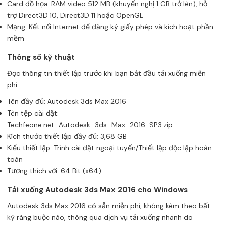
Card đồ họa: RAM video 512 MB (khuyến nghị 1 GB trở lên), hỗ
trợ Direct3D 10, Direct3D 11 hoặc OpenGL
Mạng: Kết nối Internet để đăng ký giấy phép và kích hoạt phần
mềm
Thông số kỹ thuật
Đọc thông tin thiết lập trước khi bạn bắt đầu tải xuống miễn
phí.
Tên đầy đủ: Autodesk 3ds Max 2016
Tên tệp cài đặt:
Techfeone.net_Autodesk_3ds_Max_2016_SP3.zip
Kích thước thiết lập đầy đủ: 3,68 GB
Kiểu thiết lập: Trình cài đặt ngoại tuyến/Thiết lập độc lập hoàn
toàn
Tương thích với: 64 Bit (x64)
Tải xuống Autodesk 3ds Max 2016 cho Windows
Autodesk 3ds Max 2016 có sẵn miễn phí, không kèm theo bất
kỳ ràng buộc nào, thông qua dịch vụ tải xuống nhanh do