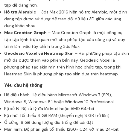
tạp dễ dàng hơn.
Hỗ trợ Alembic
– 3ds Max 2016 hiện hỗ trợ Alembic, một định
dạng tệp được sử dụng để trao đổi dữ liệu 3D giữa các ứng
dụng khác nhau.
Max Creation Graph
– Max Creation Graph là một công cụ
tạo tập lệnh trực quan mới cho phép tạo các công cụ và quy
trình làm việc tùy chỉnh trong 3ds Max.
Geodesic Voxel và Heatmap Skin
– Hai phương pháp tạo skin
mới đã được thêm vào phiên bản này. Geodesic Voxel là
phương pháp tạo skin mịn trên hình học phức tạp, trong khi
Heatmap Skin là phương pháp tạo skin dựa trên heatmap.
Yêu cầu hệ thống
Hệ điều hành: Hệ điều hành Microsoft Windows 7 (SP1),
Windows 8, Windows 8.1 hoặc Windows 10 Professional
Bộ xử lý: Bộ xử lý đa lõi Intel hoặc AMD 64-bit
Bộ nhớ: Tối thiểu 4 GB RAM (khuyến nghị 8 GB trở lên)
Ổ cứng: 6 GB dung lượng đĩa trống để cài đặt
Màn hình: Độ phân giải tối thiểu 1280×1024 với màu 24-bit