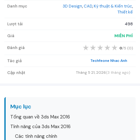
Danh mục
3D Design
,
CAD
,
Kỹ thuật & Kiến trúc
,
Thiết kế
Lượt tải
498
Giá
MIỄN PHÍ
★
★
★
★
★
Đánh giá
0
/5 (
0
)
Tác giả
Techfeone Nhac Anh
Cập nhật
Tháng 5 21, 2026
(3 tháng ago)
Mục lục
Tổng quan về 3ds Max 2016
Tính năng của 3ds Max 2016
Các tính năng chính