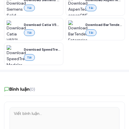
Download Siemens Solid Edge 2023 Premium Full miễn phí
Download AspenTech aspenONE 14 Suite 2023 v14.01 full miễn phí
Tải
Tải
Download Catia V5R21 CAD/CAM/CAE Full Vesion (32&64-bit) Miễn phí
Download BarTender Enterprise 2022 R8 11 – Mã vạch, Thiết kế nhãn & In ấn Miễn phí
Tải
Tải
Download SpeedTree Modeler Cinema Edition 9 Full miễn phí
Tải
Bình luận
(0)